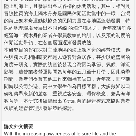
陸上到海上，且發展出各式各樣的休閒活動，其中，相對具
冒險性質的海上獨木舟亦是國民休閒活動當中的一環，台灣
的海上獨木舟運動以協會的民間力量在各地區蓬勃發展，特
殊的地理環境發展出不同路線 的海洋獨木舟。近年來讓許多
經營海上獨木舟的業者在學員教練的培訓，以及預約制度的
休閒活動帶領，在各個層面逐漸發展成熟。
本研究目的旨在探討宜蘭地區的海上獨木舟的經營模式，過
往與獨木舟相關研究都是以遊客對象居多，甚少以經營者的
角度來研究，實際的訪查後發現台灣因為季節、氣候、洋流
影響，迫使業者營運期間為每年的五月至十月份，因此淡季
期間，業者們得兼其他工作來彌補其缺口，近年來，旺季期
間轉以公司旅遊、高中大學生作為目標客群，大多數皆以口
碑相傳帶來新的遊客，重視遊客安全、環保概念、兼具海洋
教育等，本研究後續描繪出多元面向的經營模式來協助業者
後續的經營管理與發展策略探討。
論文外文摘要
With the increasing awareness of leisure life and the