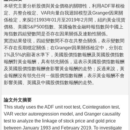
本研究主要分析股價與黃金價格的關聯性，利用ADF單根檢
定、共整合檢定、VAR向量自我迴歸模型及Granger因果關
係檢定，來探討1993年01月至2019年2月間，紐約黃金現貨
價格、美國S&P500指數、英國倫敦金融時報指數與中國上
海指數四組變數間是否存在因果關係及連動性關係。
實證結果發現，四組變數間不存在共整合關係，表示變數間
不存在長期穩定關係；在Granger因果關係檢定中，分別在
1%及5%的顯著水準下，美國股價指數報酬及英國股價指數
報酬對黃金報酬，具有領先關係，這表示美國股價指數報酬
及英國股價指數報酬會影響黃金報酬的走勢；反過來說，黃
金報酬沒有領先任何ㄧ個股價指數報酬，表示黃金報酬不會
影響美國、英國及中國股價指數報酬的走勢。
論文外文摘要
This study uses the ADF unit root test, Cointegration test,
VAR vector autoregression model, and Granger causality
test to analyze the linkage of stock price and gold price
between January 1993 and February 2019. To investigate