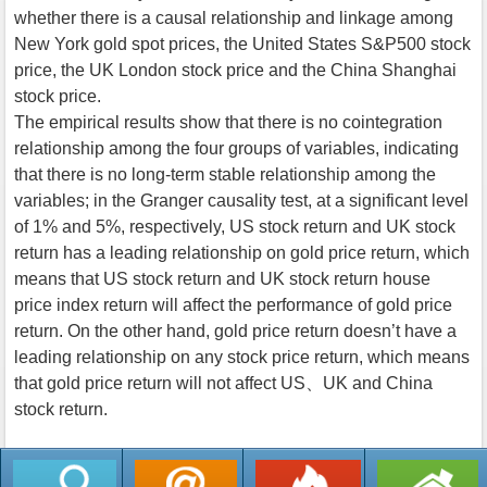
whether there is a causal relationship and linkage among
New York gold spot prices, the United States S&P500 stock
price, the UK London stock price and the China Shanghai
stock price.
The empirical results show that there is no cointegration
relationship among the four groups of variables, indicating
that there is no long-term stable relationship among the
variables; in the Granger causality test, at a significant level
of 1% and 5%, respectively, US stock return and UK stock
return has a leading relationship on gold price return, which
means that US stock return and UK stock return house
price index return will affect the performance of gold price
return. On the other hand, gold price return doesn’t have a
leading relationship on any stock price return, which means
that gold price return will not affect US、UK and China
stock return.