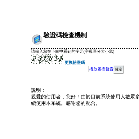
驗證碼檢查機制
請輸入您在下圖中看到的字元(字母區分大小寫)
更換驗證碼
播放圖檔聲音
說明︰
親愛的使用者，您好！由於目前系統使用人數眾
續使用本系統。感謝您的配合。