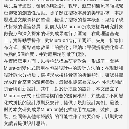
幼兒益智遊戲，發展為與設計、數學、航空和醫療等領域緊
密聯繫的創造性活動。除了關注摺紙本身的美學訴求，本課
題通過文獻資料的整理，梳理了摺紙的基本概念；總結了現
代折紙的理論發展；對前人以Miura-ori折痕紋樣為研究對象
做變形和深入探索的研究成果進行了匯總；在此理論基礎
上，實際動手操作，對Miura-ori進行了間距、夾角、折線排
布方式、折點連線數量上的變化；歸納出評價折痕變化樣式
特點的5個維度，并對應用場景做了預測。
在實際應用方面，以棱柱結構為研究對象，形成了一套將
Miura-ori變化式應用在包裝設計中的設計方法論：在現狀和
設計訴求分析后，選擇形成棱柱骨架的折痕類別，確認柱體
形成閉合空間的幾何參數，最後根據需要完成不同樣式間的
拼合與創新設計。其中，對於折痕圖的設計，本文建立了
Miura-ori形式下柱體結構閉合的幾何模型，并總結了不同變
化式拼接的設計原則及規律，提供了幾則設計案例。最後，
對將本文研究成果Miura-ori變化式應用在建築、裝飾、服
裝、空間等其他領域設計的可能性作了簡要介紹，以期對本
文讀者提供設計思路。