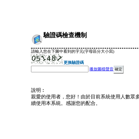
驗證碼檢查機制
請輸入您在下圖中看到的字元(字母區分大小寫)
更換驗證碼
播放圖檔聲音
說明︰
親愛的使用者，您好！由於目前系統使用人數眾
續使用本系統。感謝您的配合。