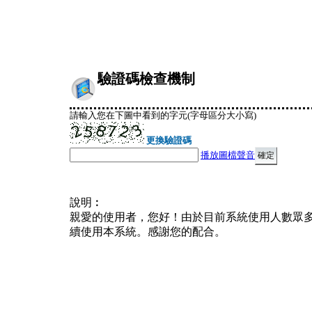
驗證碼檢查機制
請輸入您在下圖中看到的字元(字母區分大小寫)
更換驗證碼
播放圖檔聲音
說明︰
親愛的使用者，您好！由於目前系統使用人數眾
續使用本系統。感謝您的配合。