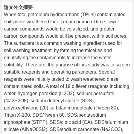
論文外文摘要
When total petroleum hydrocarbons (TPHs) contaminated
soils were weathered for a certain period of time, lower
carbon compounds would be volatilized, and greater
carbon compounds would still be present within soil pores.
The surfactant is a common washing ingredient used for
soil washing treatment, by forming the micelles and
emulsifying the contaminants to increase the water
solubility. Therefore, the purpose of this study was to screen
suitable reagents and operating parameters. Several
reagents were initially tested to wash weathered diesel
contaminated soils. A total of 19 different reagents including
water, hydrogen peroxide (H2O2), sodium persulfate
(Na2S2O8), sodium dodecyl sulfate (SDS),
polyoxyethylene (20) sorbitan monooleate (Tween 80),
Triton X-100, SDS/Tween 80, SDS/pentasodium
triphosphate (STPP), SDS/citric acid (CA), SDS/aluminium
silicate (AlNaO6Si2), SDS/sodium carbonate (Na2CO3),