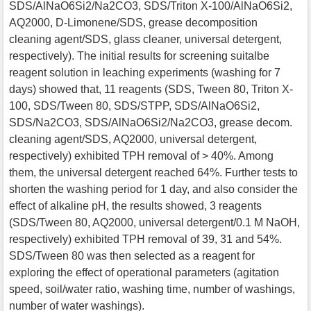
SDS/AlNaO6Si2/Na2CO3, SDS/Triton X-100/AlNaO6Si2,
AQ2000, D-Limonene/SDS, grease decomposition
cleaning agent/SDS, glass cleaner, universal detergent,
respectively). The initial results for screening suitalbe
reagent solution in leaching experiments (washing for 7
days) showed that, 11 reagents (SDS, Tween 80, Triton X-
100, SDS/Tween 80, SDS/STPP, SDS/AlNaO6Si2,
SDS/Na2CO3, SDS/AlNaO6Si2/Na2CO3, grease decom.
cleaning agent/SDS, AQ2000, universal detergent,
respectively) exhibited TPH removal of > 40%. Among
them, the universal detergent reached 64%. Further tests to
shorten the washing period for 1 day, and also consider the
effect of alkaline pH, the results showed, 3 reagents
(SDS/Tween 80, AQ2000, universal detergent/0.1 M NaOH,
respectively) exhibited TPH removal of 39, 31 and 54%.
SDS/Tween 80 was then selected as a reagent for
exploring the effect of operational parameters (agitation
speed, soil/water ratio, washing time, number of washings,
number of water washings).