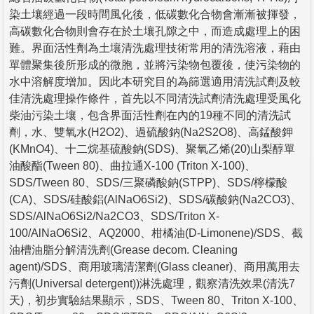
染土壤經過一段時間風化後，低碳數化合物會漸漸被揮發，
高碳數化合物則會存在於土壤孔隙之中，而造成處理上的困
難。界面活性劑為土壤清洗處理技術常用的清洗溶液，藉由
單體聚集後所形成的微胞，並將污染物包覆後，使污染物的
水中溶解度增加。因此本研究目的為篩選適用清洗試劑及較
佳清洗處理操作條件，首先以不同清洗試劑清洗處理受風化
柴油污染土壤，包含界面活性劑在內的19種不同的清洗試
劑，水、雙氧水(H2O2)、過硫酸鈉(Na2S2O8)、高錳酸鉀
(KMnO4)、十二烷基硫酸鈉(SDS)、聚氧乙烯(20)山梨醇單
油酸酯(Tween 80)、曲拉通X-100 (Triton X-100)、
SDS/Tween 80、SDS/三聚磷酸鈉(STPP)、SDS/檸檬酸
(CA)、SDS/硅酸鋁(AlNaO6Si2)、SDS/碳酸鈉(Na2CO3)、
SDS/AlNaO6Si2/Na2CO3、SDS/Triton X-
100/AlNaO6Si2、AQ2000、柑橘油(D-Limonene)/SDS、截
油槽油脂分解清洗劑(Grease decom. Cleaning
agent)/SDS、商用玻璃清潔劑(Glass cleaner)、商用萬用去
污劑(Universal detergent))淋洗處理，觀察清洗效果(清洗7
天)，初步實驗結果顯示，SDS、Tween 80、Triton X-100、