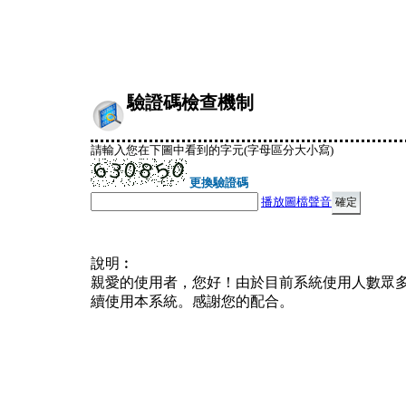
驗證碼檢查機制
請輸入您在下圖中看到的字元(字母區分大小寫)
更換驗證碼
播放圖檔聲音
說明︰
親愛的使用者，您好！由於目前系統使用人數眾
續使用本系統。感謝您的配合。