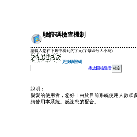
驗證碼檢查機制
請輸入您在下圖中看到的字元(字母區分大小寫)
更換驗證碼
播放圖檔聲音
說明︰
親愛的使用者，您好！由於目前系統使用人數眾
續使用本系統。感謝您的配合。