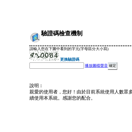
驗證碼檢查機制
請輸入您在下圖中看到的字元(字母區分大小寫)
更換驗證碼
播放圖檔聲音
說明︰
親愛的使用者，您好！由於目前系統使用人數眾
續使用本系統。感謝您的配合。