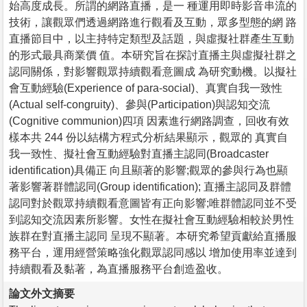
始高度成長。所謂的網路直播，是一 種運用即時影音串流的
技術，讓觀眾們透過網路進行觀看及互動，眾多型態的網 路
直播節目中，以主持特定類型及話題，與虛擬社群產生互動
的形式最具商業價 值。本研究旨在探討直播主與虛擬社群之
認同關係，對影響觀眾持續觀看意圖成 為研究動機。以擬社
會互動經驗(Experience of para-social)、真實自我一致性
(Actual self-congruity)、參與(Participation)與認知交流
(Cognitive communion)四項 因素進行網路調查，回收有效
樣本共 244 份以結構方程式分析結果顯示，觀眾的 真實自
我一致性、擬社會互動經驗對直播主認同(Broadcaster
identification)具備正 向且顯著的影響;觀眾的參與行為也顯
著影響著群體認同(Group identification); 直播主認同及群體
認同對於觀眾持續觀看意圖皆有正向影響;唯群體認同並不受
到認知交流因素所影響。女性在擬社會互動經驗相較於男性
族群在對直播主認同 呈現不顯著。本研究希望貢獻給直播服
務平台，運用經營策略強化觀眾認同感以 增加使用率並達到
持續觀看及黏著，為直播服務平台創造盈收。
論文外文摘要