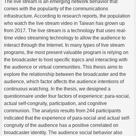
The live stream is an emerging network behavior that
comes with the popularity of the communications
infrastructure. According to research reports, the population
who watch the live stream video in Taiwan has grown up
from 2017. The live stream is a technology that uses real-
time video streaming technology to allow the audience to
interact through the Internet. In many types of live stream
programs, the most present valuable program is relying on
the broadcaster to host specific topics and interacting with
the audience or virtual communities. This thesis aims to
explore the relationship between the broadcaster and the
audience, which factor affects the audience intentions of
continuous watching. In the thesis, we designed a
questionnaire under four factors of experience: para-social,
actual self-congruity, participation, and cognitive
communion. The analysis results from 244 participants
indicated that the experience of para-social and actual self-
congruity of the audience has a positive correlated on
broadcaster identity. The audience social behavior also