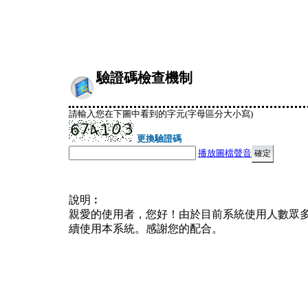
驗證碼檢查機制
請輸入您在下圖中看到的字元(字母區分大小寫)
更換驗證碼
播放圖檔聲音
說明︰
親愛的使用者，您好！由於目前系統使用人數眾
續使用本系統。感謝您的配合。