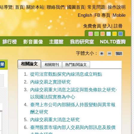
站導覽
|
首頁
|
關於本站
|
聯絡我們
|
國圖首頁
|
常見問題
|
操作說明
English
|
FB 專頁
|
Mobile
免費會員
登入
|
註冊
字體大小：
相關論文
相關期刊
熱門點閱論文
1.
從司法官觀點探究內線消息成立時點
2.
內線交易之實證研究
3.
內線交易重大消息之認定與豁免條款之研究-
以我國法院實務為中心
4.
臺灣上市公司內部關係人持股變動與異常報
酬之研究
5.
內線交易重大消息之研究
6.
臺灣股票市場內部人交易與內部訊息及股價