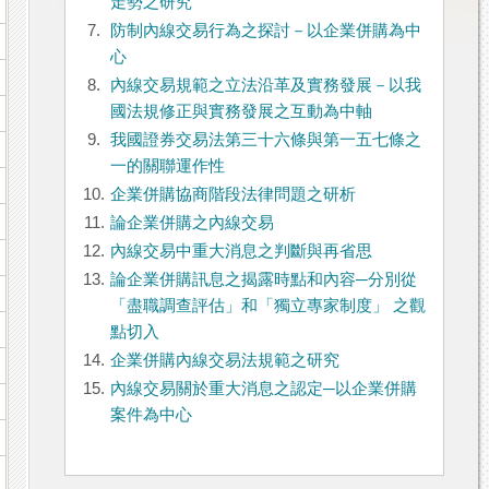
走勢之研究
7.
防制內線交易行為之探討－以企業併購為中
心
8.
內線交易規範之立法沿革及實務發展－以我
國法規修正與實務發展之互動為中軸
9.
我國證券交易法第三十六條與第一五七條之
一的關聯運作性
10.
企業併購協商階段法律問題之研析
11.
論企業併購之內線交易
12.
內線交易中重大消息之判斷與再省思
13.
論企業併購訊息之揭露時點和內容─分別從
「盡職調查評估」和「獨立專家制度」 之觀
點切入
14.
企業併購內線交易法規範之研究
15.
內線交易關於重大消息之認定─以企業併購
案件為中心