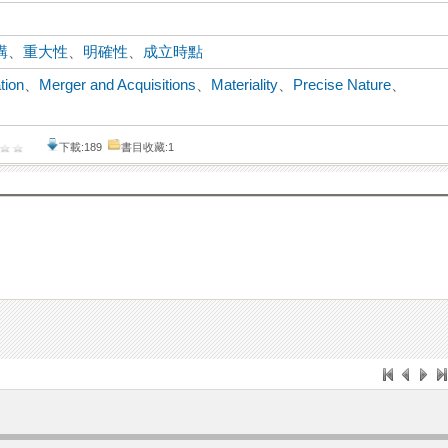
購
、
重大性
、
明確性
、
成立時點
tion
、
Merger and Acquisitions
、
Materiality
、
Precise Nature
、
下載:189
書目收藏:1