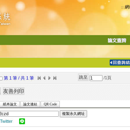
網
:::
功
能
切
換
導
覽
/1
頁
第 1 筆 / 共 1 筆
列
紙本論文
論文連結
QR Code
複製永久網址
Twitter