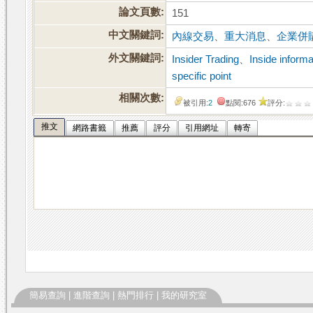
論文頁數:
151
中文關鍵詞:
內線交易
、
重大消息
、
企業併
外文關鍵詞:
Insider Trading
、
Inside informa
specific point
相關次數:
被引用:
2
點閱:676
評分:
推文
網路書籤
推薦
評分
引用網址
轉寄
簡易查詢
|
進階查詢
|
熱門排行
|
我的研究室