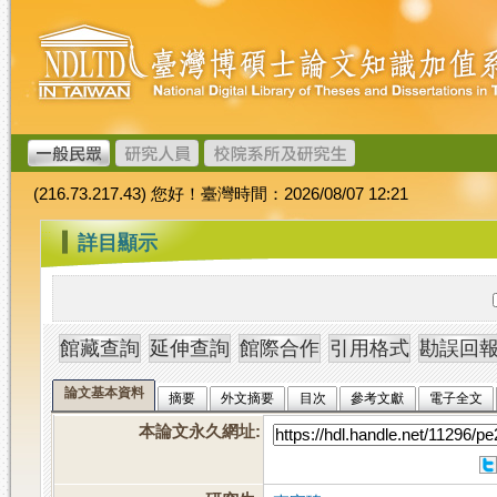
跳
臺
到
灣
主
博
要
碩
內
士
容
論
文
(216.73.217.43) 您好！臺灣時間：2026/08/07 12:21
加
值
:::
詳目顯示
系
統
論文基本資料
摘要
外文摘要
目次
參考文獻
電子全文
本論文永久網址
: