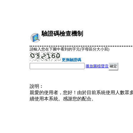
驗證碼檢查機制
請輸入您在下圖中看到的字元(字母區分大小寫)
更換驗證碼
播放圖檔聲音
說明︰
親愛的使用者，您好！由於目前系統使用人數眾
續使用本系統。感謝您的配合。