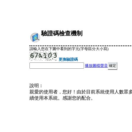
驗證碼檢查機制
請輸入您在下圖中看到的字元(字母區分大小寫)
更換驗證碼
播放圖檔聲音
說明︰
親愛的使用者，您好！由於目前系統使用人數眾
續使用本系統。感謝您的配合。