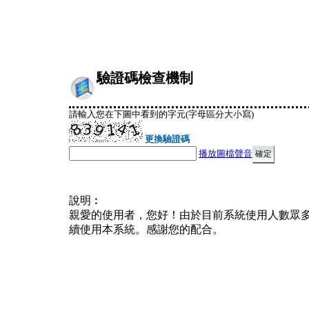
驗證碼檢查機制
請輸入您在下圖中看到的字元(字母區分大小寫)
更換驗證碼
播放圖檔聲音
說明︰
親愛的使用者，您好！由於目前系統使用人數眾
續使用本系統。感謝您的配合。