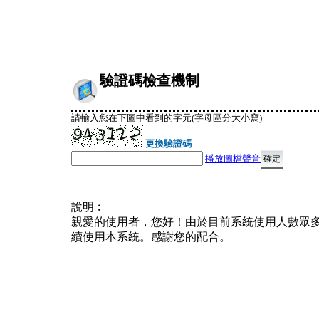
驗證碼檢查機制
請輸入您在下圖中看到的字元(字母區分大小寫)
更換驗證碼
播放圖檔聲音
說明︰
親愛的使用者，您好！由於目前系統使用人數眾
續使用本系統。感謝您的配合。