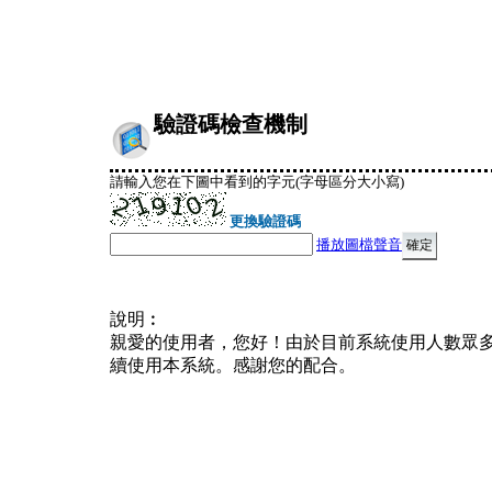
驗證碼檢查機制
請輸入您在下圖中看到的字元(字母區分大小寫)
更換驗證碼
播放圖檔聲音
說明︰
親愛的使用者，您好！由於目前系統使用人數眾
續使用本系統。感謝您的配合。