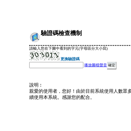
驗證碼檢查機制
請輸入您在下圖中看到的字元(字母區分大小寫)
更換驗證碼
播放圖檔聲音
說明︰
親愛的使用者，您好！由於目前系統使用人數眾
續使用本系統。感謝您的配合。