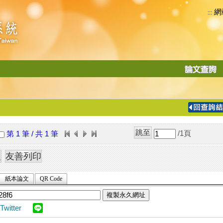
網
:::
功
能
切
換
導
覽
/1
頁
第 1 筆 / 共 1 筆
列
紙本論文
QR Code
複製永久網址
Twitter