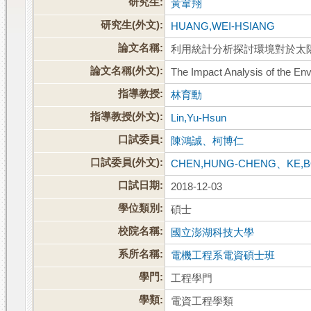
研究生:
黃韋翔
研究生(外文):
HUANG,WEI-HSIANG
論文名稱:
利用統計分析探討環境對於太
論文名稱(外文):
The Impact Analysis of the Env
指導教授:
林育勳
指導教授(外文):
Lin,Yu-Hsun
口試委員:
陳鴻誠、柯博仁
口試委員(外文):
CHEN,HUNG-CHENG、KE,B
口試日期:
2018-12-03
學位類別:
碩士
校院名稱:
國立澎湖科技大學
系所名稱:
電機工程系電資碩士班
學門:
工程學門
學類:
電資工程學類