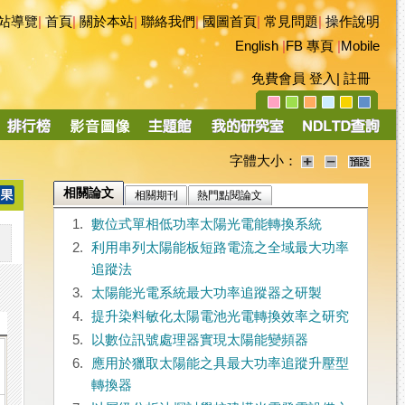
站導覽
|
首頁
|
關於本站
|
聯絡我們
|
國圖首頁
|
常見問題
|
操作說明
English
|
FB 專頁
|
Mobile
免費會員
登入
|
註冊
字體大小：
相關論文
相關期刊
熱門點閱論文
1.
數位式單相低功率太陽光電能轉換系統
2.
利用串列太陽能板短路電流之全域最大功率
追蹤法
3.
太陽能光電系統最大功率追蹤器之研製
4.
提升染料敏化太陽電池光電轉換效率之研究
5.
以數位訊號處理器實現太陽能變頻器
6.
應用於獵取太陽能之具最大功率追蹤升壓型
轉換器