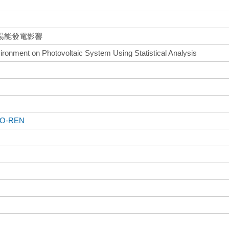
陽能發電影響
ironment on Photovoltaic System Using Statistical Analysis
O-REN