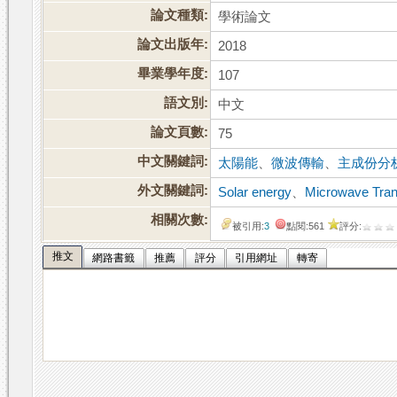
論文種類:
學術論文
論文出版年:
2018
畢業學年度:
107
語文別:
中文
論文頁數:
75
中文關鍵詞:
太陽能
、
微波傳輸
、
主成份分
外文關鍵詞:
Solar energy
、
Microwave Tra
相關次數:
被引用:
3
點閱:561
評分:
推文
網路書籤
推薦
評分
引用網址
轉寄