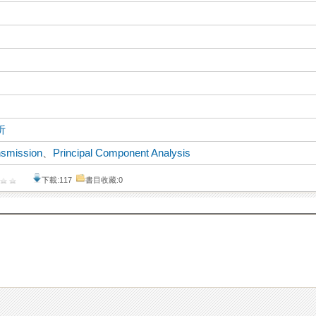
析
nsmission
、
Principal Component Analysis
下載:117
書目收藏:0