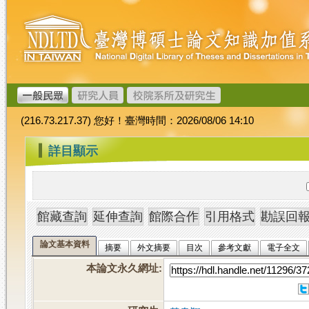
跳
臺
到
灣
主
博
要
碩
內
士
容
論
文
(216.73.217.37) 您好！臺灣時間：2026/08/06 14:10
加
值
:::
詳目顯示
系
統
論文基本資料
摘要
外文摘要
目次
參考文獻
電子全文
本論文永久網址
: