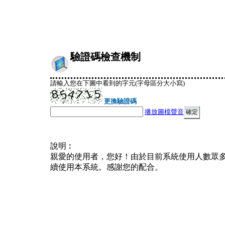
驗證碼檢查機制
請輸入您在下圖中看到的字元(字母區分大小寫)
更換驗證碼
播放圖檔聲音
說明︰
親愛的使用者，您好！由於目前系統使用人數眾
續使用本系統。感謝您的配合。