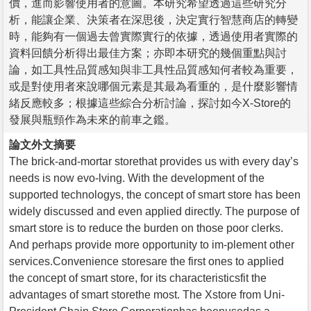
價，進而影響使用者的意圖。本研究希望透過這些研究分
析，能讓企業、決策者在深思後，決定實行智慧商店的轉變
時，能夠有一個過去曾實際實行的依據，透過使用者實際的
資料回饋分析得出最佳方案；亦即本研究的幾個重點與討
論，如工具性品質感知與非工具性品質感知何者較為重要，
或是對使用者來說哪個元素是其最為看重的，是什麼影響情
緒反應較多；根據這些綜合分析討論，探討如今X-Store的
發展與瓶頸作為未來的前車之鑑。
論文外文摘要
The brick-and-mortar storethat provides us with every day’s
needs is now evo-lving. With the development of the
supported technologys, the concept of smart store has been
widely discussed and even applied directly. The purpose of
smart store is to reduce the burden on those poor clerks.
And perhaps provide more opportunity to im-plement other
services.Convenience storesare the first ones to applied
the concept of smart store, for its characteristicsfit the
advantages of smart storethe most. The Xstore from Uni-