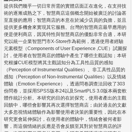
提供我們幾乎一切日常所需的實體店面正在進化，在支持技
術的逐漸成熟之下，智慧商店這個概念開始被廣泛的討論甚
至直接的應用；智慧商店的本意在於減少店員的負擔，並且
提供更多機會來實現其它服務。台灣的智慧商店最早應用的
便是便利商店，因其特性與智慧商店的優點非常合適，本研
究以統一企業智慧門市X-Store作為範例，透過使用者經驗
元素模型（Components of User Experience ,CUE）試圖探
討，使用者在智慧商店的體驗中產生了哪些主觀認知；本研
究根據CUE模型將其主觀認知分為工具性品質的感知
（Perception of Instrumental Qualities）、非工具性品質的
感知（Perception of Non-Instrumental Qualities）以及情緒
體驗（Emotion Experience），透過問卷調查法回收了303
份問卷，並採用SPSS版本24以及SmartPLS 3.0版本兩套軟
體作統計分析。本研究的目的在於探究，使用者產出的主觀
回饋中，哪些會影響其再次選擇智慧商店；由於過去的文獻
大多忽視情緒體驗作為影響使用者決策的重要性，因此在本
研究更會延伸探討，在使用者的體驗中，情緒會被何者影
響，而這個情緒的反應是否會反饋至其對於智慧商店的評