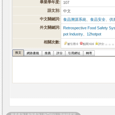
畢業學年度:
107
語文別:
中文
中文關鍵詞:
食品溯源系統
、
食品安全
、
供
外文關鍵詞:
Retrospective Food Safety Sy
pot Industry
、
12hotpot
相關次數:
被引用:0
點閱:616
評分:
推文
網路書籤
推薦
評分
引用網址
轉寄
簡易查詢
|
進階查詢
|
熱門排行
|
我的研究室