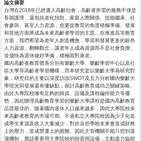
論文摘要
台灣在2018年已經邁入高齡社會，高齡者所需的服務不僅是
長期護理，還包括老化預防、家庭人際關係、技能繼承、社
會參與、甚至人力資源，也要從教育的角度積極準備。發展
和其他方面將成為未來高齡者學習的主題。在推進高等教育
方面，我們希望為老年人創造機會，學習和發展更多的銀色
人力資源，翻轉觀念，讓老年人成為資源而不是社會負擔，
並儘快為退休做好準備，積極面對衰老。
國內高齡者教育體系分別有樂齡大學、樂齡學習中心以及社
區大學等高齡者學習機構，而本研究是以樂齡大學為研究對
象，研究目的主要以深度訪談SWOT及五力分析國內樂齡大
學現況與發展還有優缺點，探討高齡教育成功之關鍵策略。
由於大專院校擁有足夠的師資、設備及課程編排能力等優
勢，因此辦理高齡教育學習的樂齡大學課程是國內高齡教育
品質最佳的。隨著國內退休人口越來越多，因此大專院校未
來高齡者教育的市場可期。不過私立大專院校因為少子化造
成學生來源及收入大量減少，對於這些學校未來會造成財務
上的壓力，造成營運上的困難。因此主管機關不能只想到退
場機制，應該要善用大專院校的師資與設備，主動盡力協助