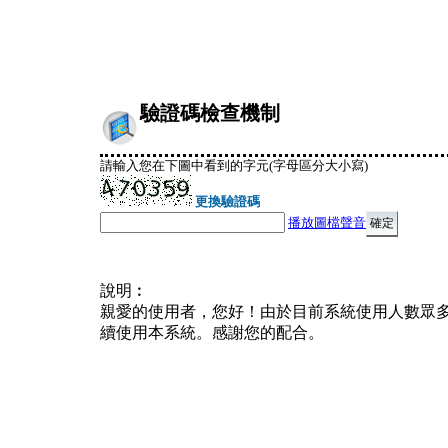
驗證碼檢查機制
請輸入您在下圖中看到的字元(字母區分大小寫)
更換驗證碼
播放圖檔聲音
說明︰
親愛的使用者，您好！由於目前系統使用人數眾
續使用本系統。感謝您的配合。