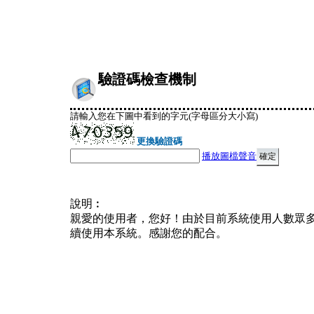
驗證碼檢查機制
請輸入您在下圖中看到的字元(字母區分大小寫)
更換驗證碼
播放圖檔聲音
說明︰
親愛的使用者，您好！由於目前系統使用人數眾
續使用本系統。感謝您的配合。