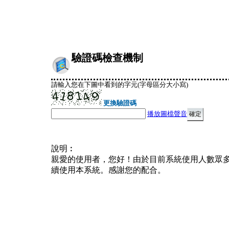
驗證碼檢查機制
請輸入您在下圖中看到的字元(字母區分大小寫)
更換驗證碼
播放圖檔聲音
說明︰
親愛的使用者，您好！由於目前系統使用人數眾
續使用本系統。感謝您的配合。