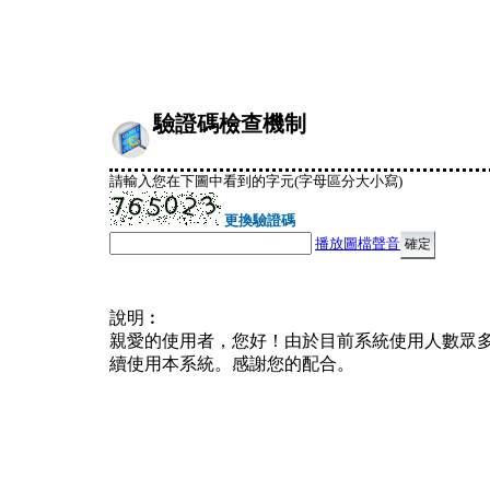
驗證碼檢查機制
請輸入您在下圖中看到的字元(字母區分大小寫)
更換驗證碼
播放圖檔聲音
說明︰
親愛的使用者，您好！由於目前系統使用人數眾
續使用本系統。感謝您的配合。