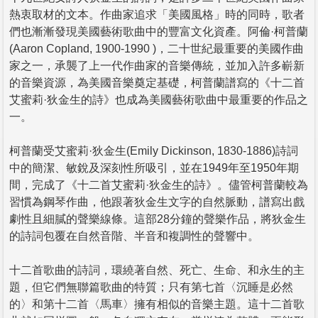
熱衷取材的文本。作曲家追求「美國風格」時的同時，歌者
們也漸漸發現美國藝術歌曲中的豐富文化資產。阿倫·柯普蘭
(Aaron Copland, 1900-1990 )，二十世紀最重要的美國作曲
家之一，承襲了上一代作曲家的音樂傳統，並加入許多嶄新
的音樂資源，為美國音樂奠定基礎，柯普蘭譜寫的《十二首
艾蜜莉·狄金生的詩》也成為美國藝術歌曲中最重要的作品之
一。
柯普蘭受艾蜜莉·狄金生(Emily Dickinson, 1830-1886)詩詞
中的簡潔、敏銳及深刻性所吸引，並在1949年至1950年期
間，完成了《十二首艾蜜莉·狄金生的詩》。儘管柯普蘭較為
習慣為鋼琴作曲，他跟著狄金生文字的自然脈動，譜寫出戲
劇性且細膩的聲樂線條。這部28分鐘的聲樂作品，將狄金生
的詩詞包覆在自然音階、半音和複調性的聲響中。
十二首歌曲的詩詞，環繞著自然、死亡、生命、和永生的主
題，但它們無聯篇歌曲的特質；只有第七首〈沉睡是必然
的〉和第十二首〈馬車〉擁有相似的音樂主題。這十二首歌