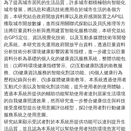
為了提高城市居民的生活品質，許多城市都積極朝向智能化
城市發展，將訊息和通訊技術應用在於城市生活的各個方
面，本研究結合政府開放資料庫以及政府感測裝置之API以
獲取城市開放數據，進而採用關聯式探勘以及貝氏推理等方
法將巨量資料分析與應用建置智能化服務功能，本研究並結
合GPS定位、資訊視覺化技術、以及互動多媒體技術等開發
此系統。本研究首先運用政府開放平台資料，透過巨量資料
分析技術分析環境健康影響因素等指標，進一步建立以巨量
資料分析為基礎的個人化的健康資訊服務系統，整體功能包
括：(1)即時環境健康指標警示、(2)互動健康防護的衛教服
務、(3)健康資訊服務的智能化對談功能、(4)個人健康行為
歷程紀錄與分析、(5)多媒體健康衛教等。本系統透過使用者
互動式介面以及智能化對談功能，提升使用者的使用體驗，
透過本系統所提供的輔助功能幫助使用者達到居家生活環境
的自我健康照護效果，然而研究進一步整合健康信念與科技
接受度模型提出使用意圖評估模型，探討使用者對行動健康
服務系統之使用意圖。
研究結果顯示受試者對於本系統所提供功能可以達到提升生
活品質，並且認為本系統可以幫助使用者預防環境危害可能