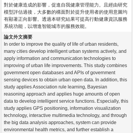
對於健康造成的影響，促進自我健康管理能力。且經由研究
模型評估過後，大多數的構面對於提升使用者的使用意圖均
有顯著正向影響。透過本研究結果可提高行動健康資訊服務
系統功能，以增進智能城市的服務效能。
論文外文摘要
In order to improve the quality of life of urban residents,
many cities develop intelligent urban systems actively, and
apply information and communication technologies to
improving of urban life improvements. This study combines
government open databases and APIs of government
sensing devices to obtain urban open data. In addition, this
study applies Association rule learning, Bayesian
reasoning approach and applies huge amounts of open
data to develop intelligent service functions. Especially, this
study applies GPS positioning, information visualization
technology, interactive multimedia technology, and through
the big data analysis approaches, system can provide
environmental health metrics, and further establish a