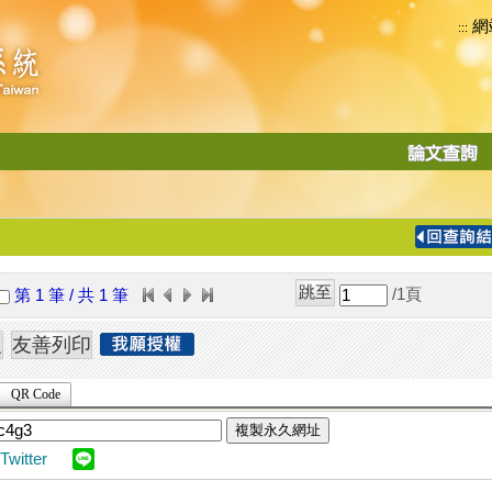
網
:::
功
能
切
換
導
覽
/1
頁
第 1 筆 / 共 1 筆
列
QR Code
複製永久網址
Twitter