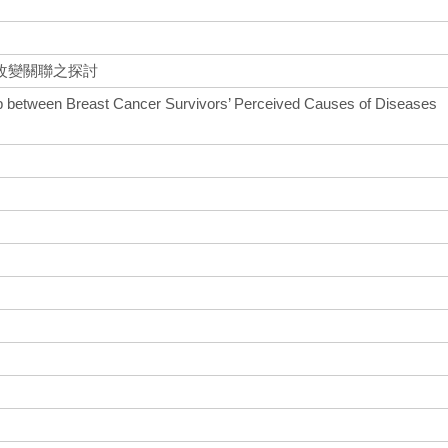
改變關聯之探討
ip between Breast Cancer Survivors’ Perceived Causes of Diseases