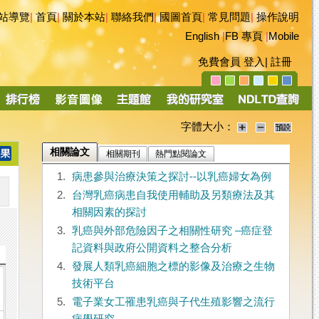
站導覽
|
首頁
|
關於本站
|
聯絡我們
|
國圖首頁
|
常見問題
|
操作說明
English
|
FB 專頁
|
Mobile
免費會員
登入
|
註冊
字體大小：
相關論文
相關期刊
熱門點閱論文
1.
病患參與治療決策之探討--以乳癌婦女為例
2.
台灣乳癌病患自我使用輔助及另類療法及其
相關因素的探討
3.
乳癌與外部危險因子之相關性研究 –癌症登
記資料與政府公開資料之整合分析
4.
發展人類乳癌細胞之標的影像及治療之生物
技術平台
5.
電子業女工罹患乳癌與子代生殖影響之流行