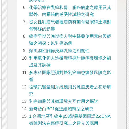
病學研究
6.
化學治療在乳癌和胃、腸癌病患之應用及其
體外、內系統的感受性試驗之研究
7.
從女性乳癌患者罹癌前有無骨鬆演繹土壤對
骨轉移的影響
8.
癌症早期與晚期病人對中醫藥使用意向與經
驗之初探：以乳癌為例
9.
類風濕性關節炎與乳癌之相關性
10.
利用氧化鉭人造微環境探討腫瘤微環境之組
成及其調控
11.
多專科團隊照護對於乳癌病患復發風險之影
響
12.
循環訊號量測系統應用於乳癌患者之初步研
究
13.
乳癌細胞與其微環境交互作用之探討
14.
新奇蛋白BC1促進細胞轉型之研究
15.
1.台灣地區乳癌中p53變異基因圖譜2.cDNA
微陣列法在癌症研究上之建立與應用