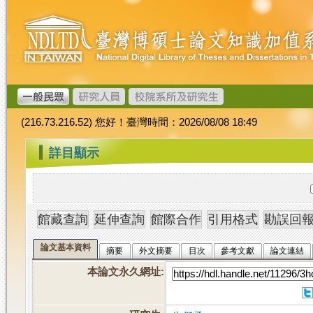
跳
臺
到
灣
主
博
要
碩
內
士
容
論
文
(216.73.216.52) 您好！臺灣時間：2026/08/08 18:49
加
值
:::
詳目顯示
系
統
論文基本資料
摘要
外文摘要
目次
參考文獻
論文連結
本論文永久網址
: