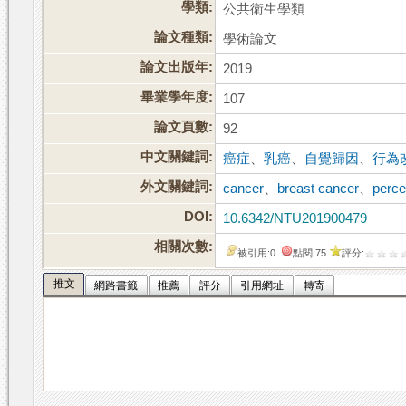
學類:
公共衛生學類
論文種類:
學術論文
論文出版年:
2019
畢業學年度:
107
論文頁數:
92
中文關鍵詞:
癌症
、
乳癌
、
自覺歸因
、
行為
外文關鍵詞:
cancer
、
breast cancer
、
perce
DOI:
10.6342/NTU201900479
相關次數:
被引用:0
點閱:75
評分:
推文
網路書籤
推薦
評分
引用網址
轉寄