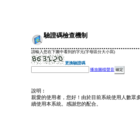
驗證碼檢查機制
請輸入您在下圖中看到的字元(字母區分大小寫)
更換驗證碼
播放圖檔聲音
說明︰
親愛的使用者，您好！由於目前系統使用人數眾
續使用本系統。感謝您的配合。