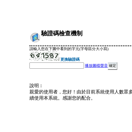
驗證碼檢查機制
請輸入您在下圖中看到的字元(字母區分大小寫)
更換驗證碼
播放圖檔聲音
說明︰
親愛的使用者，您好！由於目前系統使用人數眾
續使用本系統。感謝您的配合。