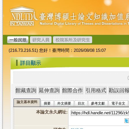
跳
臺
到
灣
主
博
要
碩
內
士
容
論
文
(216.73.216.51) 您好！臺灣時間：2026/08/08 15:07
加
值
:::
詳目顯示
系
統
論文基本資料
摘要
外文摘要
目次
參考文獻
電子全文
本論文永久網址
: