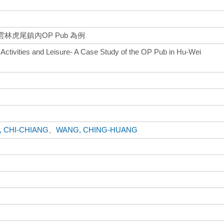
林虎尾鎮內OP Pub 為例
Activities and Leisure- A Case Study of the OP Pub in Hu-Wei
, CHI-CHIANG
、
WANG, CHING-HUANG