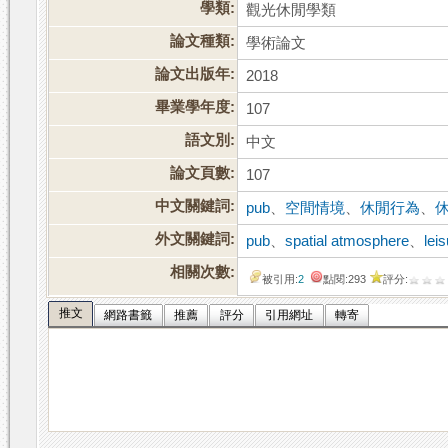
學類:
觀光休閒學類
論文種類:
學術論文
論文出版年:
2018
畢業學年度:
107
語文別:
中文
論文頁數:
107
中文關鍵詞:
pub
、
空間情境
、
休閒行為
、
外文關鍵詞:
pub
、
spatial atmosphere
、
lei
相關次數:
被引用:
2
點閱:293
評分:
推文
網路書籤
推薦
評分
引用網址
轉寄