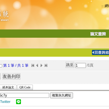
網
:::
功
能
切
換
導
覽
/1
頁
第 1 筆 / 共 1 筆
列
紙本論文
QR Code
複製永久網址
Twitter