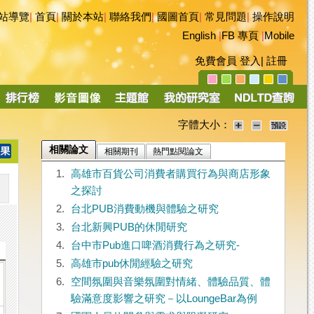
站導覽
|
首頁
|
關於本站
|
聯絡我們
|
國圖首頁
|
常見問題
|
操作說明
English
|
FB 專頁
|
Mobile
免費會員
登入
|
註冊
字體大小：
相關論文
相關期刊
熱門點閱論文
1.
高雄市百貨公司消費者購買行為與商店形象
之探討
2.
台北PUB消費動機與體驗之研究
3.
台北新興PUB的休閒研究
4.
台中市Pub進口啤酒消費行為之研究-
5.
高雄市pub休閒經驗之研究
6.
空間氛圍與音樂氛圍對情緒、體驗品質、體
驗滿意度影響之研究－以LoungeBar為例