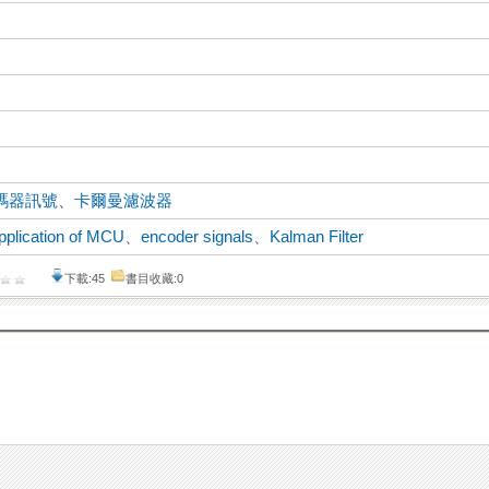
碼器訊號
、
卡爾曼濾波器
pplication of MCU
、
encoder signals
、
Kalman Filter
下載:45
書目收藏:0