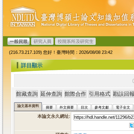
跳
臺
到
灣
主
博
要
碩
內
士
容
論
文
(216.73.217.109) 您好！臺灣時間：2026/08/08 23:42
加
值
:::
詳目顯示
系
統
論文基本資料
摘要
外文摘要
目次
參考文獻
電子全文
本論文永久網址
: