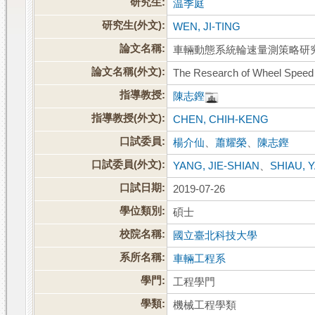
研究生:
温季庭
研究生(外文):
WEN, JI-TING
論文名稱:
車輛動態系統輪速量測策略研
論文名稱(外文):
The Research of Wheel Speed
指導教授:
陳志鏗
指導教授(外文):
CHEN, CHIH-KENG
口試委員:
楊介仙
、
蕭耀榮
、
陳志鏗
口試委員(外文):
YANG, JIE-SHIAN
、
SHIAU, 
口試日期:
2019-07-26
學位類別:
碩士
校院名稱:
國立臺北科技大學
系所名稱:
車輛工程系
學門:
工程學門
學類:
機械工程學類