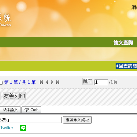
網
:::
功
能
切
換
導
覽
/1
頁
第 1 筆 / 共 1 筆
列
紙本論文
QR Code
複製永久網址
Twitter