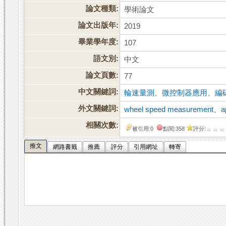
論文種類:
學術論文
論文出版年:
2019
畢業學年度:
107
語文別:
中文
論文頁數:
77
中文關鍵詞:
輪速量測
、
微控制器應用
、
編
外文關鍵詞:
wheel speed measurement
、
a
相關次數:
被引用:0
點閱:358
評分:
推文
網路書籤
推薦
評分
引用網址
轉寄