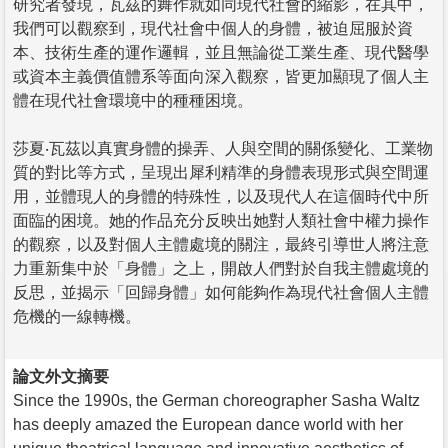
研究者發現，瓦茲的舞作就如同現代社會的縮影，在其中，
我們可以觀察到，現代社會中個人的身體，被迫屈服於資
本、技術生產的運作邏輯，並且無論從工業生產、現代醫學
或資本主義價值體系等面向深入觀察，皆更加顯現了個人主
體在現代社會環境中的種種困境。
莎夏‧瓦茲以真實身體的操弄、人與空間的關係變化、工業物
質的對比等方式，呈現出犀利精準的身體表現形式與空間運
用，並體現人的身體的特殊性，以及現代人在這個時代中所
面臨的困境。她的作品充分反映出她對人類社會中權力操作
的觀察，以及對個人主體處境的關注，最終引導世人將注意
力重新集中於「身體」之上，開啟人們對於自我主體處境的
反思，並揭示「回歸身體」如何能夠作為現代社會個人主體
危機的一線轉機。
論文外文摘要
Since the 1990s, the German choreographer Sasha Waltz
has deeply amazed the European dance world with her