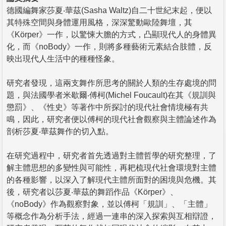
德國編舞家莎夏‧華茲(Sasha Waltz)自二十世紀末起，便以
其特殊空間與身體運用風格，深深驚動歐陸舞壇，其
《Körper》一作，以驚悚大膽的方式，凸顯現代人的身體異
化，而《noBody》一作，則將多種藝術元素結合肢體，反
映出現代人生活中的種種怪象。
研究者發現，這兩支舞作所思考的關於人類的生存處境的問
題，與法國學者米歇爾‧傅柯(Michel Foucault)在其《規訓與
懲罰》、《性史》等著作中所探討的現代社會情境極有共
鳴，因此，研究者便以傅柯的現代社會觀察與主體論述作為
剖析莎夏‧華茲舞作的切入點。
在研究過程中，研究者首先透過對主體哲學的研究整理，了
解主體思想的多變性與可能性，再耙梳現代社會環境對主體
的各種影響，以深入了解現代主體所面對的困境與危機。其
後，研究者以莎夏‧華茲的舞蹈作品《Körper》、
《noBody》作為觀察對象，並以傅柯「規訓」、「主體」
等概念作為分析手法，經過一連串的深入探索與互相辯證，