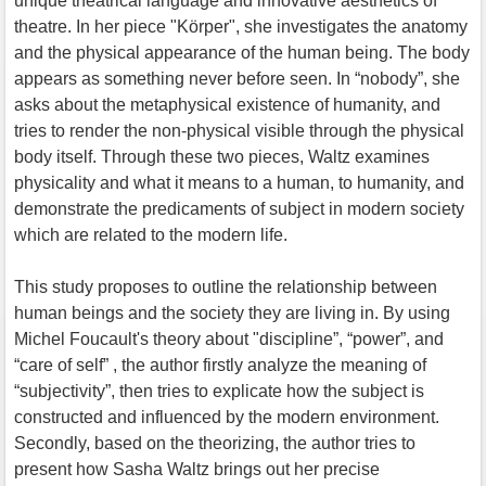
unique theatrical language and innovative aesthetics of
theatre. In her piece "Körper", she investigates the anatomy
and the physical appearance of the human being. The body
appears as something never before seen. In “nobody”, she
asks about the metaphysical existence of humanity, and
tries to render the non-physical visible through the physical
body itself. Through these two pieces, Waltz examines
physicality and what it means to a human, to humanity, and
demonstrate the predicaments of subject in modern society
which are related to the modern life.
This study proposes to outline the relationship between
human beings and the society they are living in. By using
Michel Foucault's theory about "discipline”, “power”, and
“care of self” , the author firstly analyze the meaning of
“subjectivity”, then tries to explicate how the subject is
constructed and influenced by the modern environment.
Secondly, based on the theorizing, the author tries to
present how Sasha Waltz brings out her precise