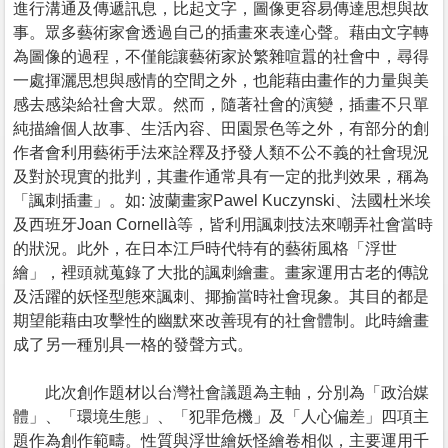
進行溝通及傳遞訊息，比起文字，圖像更容易傳達思想與故
事。眾多藝術家會透過自己的插畫來表達心聲。藉由文字轉
為圖像的過程，不僅能讓藝術家於繁雜喧囂的社會中，尋得
一處揮灑思想與感情的空間之外，也能藉由畫作的力量與美
感去感染給社會大眾。然而，隨著社會的演變，插畫不只單
純描繪個人故事、生活內容、田園景色等之外，有部分的創
作者會利用藝術手法來詮釋及抒發人類不公不義的社會現況
及對於現實的批判，其畫作通常具有一定的批判效果，稱為
「諷刺插畫」。如: 波蘭畫家Pawel Kuczynski、法國杜米埃
及西班牙Joan Cornellà等，皆利用諷刺技法來嘲弄社會當時
的狀況。此外，在日本江戶時代特有的藝術風格「浮世
繪」，裡頭就蒐錄了大批的諷刺繪畫。畫家運用古老的傳說
及活躍的妖怪型態來諷刺、揶揄當時社會現象。其目的都是
期望能藉由攻擊性的幽默來改善現有的社會體制。此時繪畫
成了另一種別具一格的發聲方式。
此次創作題材以台灣社會議題為主軸，分別為「政治媒
體」、「環境生態」、「犯罪危機」及「人心偏差」四項主
題作為創作範疇。性質與浮世繪妖怪繪卷相似，主要運用千