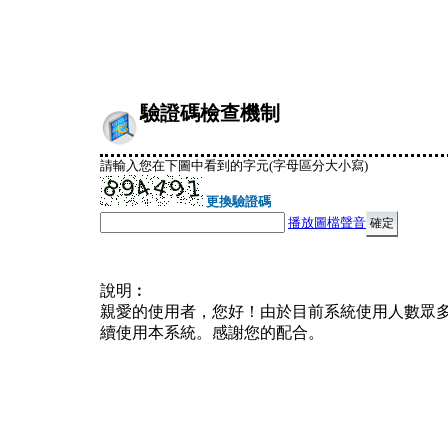
驗證碼檢查機制
請輸入您在下圖中看到的字元(字母區分大小寫)
更換驗證碼
播放圖檔聲音
說明︰
親愛的使用者，您好！由於目前系統使用人數眾
續使用本系統。感謝您的配合。