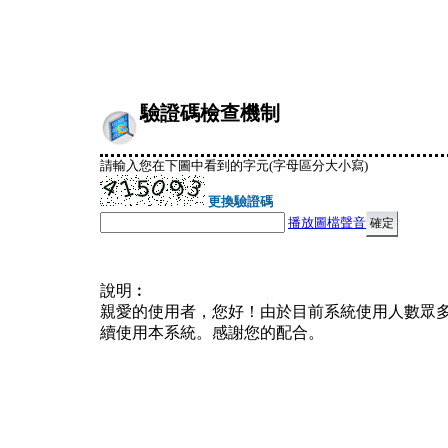
驗證碼檢查機制
請輸入您在下圖中看到的字元(字母區分大小寫)
更換驗證碼
播放圖檔聲音
說明︰
親愛的使用者，您好！由於目前系統使用人數眾
續使用本系統。感謝您的配合。