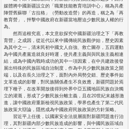
媒體將中國新疆設立的「職業技能教育培訓中心」稱為共產
陣營舊蘇聯「古拉格」（勞動改造營）的再造，稱之為「再
教育營」，抨擊中國政府在新疆當地壓迫少數民族人權的行
為。
然而追根究底，本文意欲探究中國新疆治理之下「再教
育營」之成因，從近代以來中國傳統民族觀伊始，歷史因素
為其中之一，清末民初中國文人自強、救亡圖存，五四運動
為中國共產黨造就良好時運，使共產主義與與民族主義相連
結，成為中國內戰時成功的其中一項因素，在中共建政後發
展出特殊的民族區域自治制度，作為中共少數民族政策之開
端，以及在長久治理之下，面對內外局勢交錯、歷史事件如
文革造成的影響，對民族關係產生不良效應，新疆問題於焉
埋下種子，在改革開放後得到外界中亞五國地區民族自決獨
立的灌溉，形成了少數民族分離主義，且在20世紀末越形激
進，讓中國政府重新檢視民族政策，學界也產生了第二代民
族政策大辯論，隱然成為中國政府民族政策的方針策略。
習近平上任後，以國家安全法規層面對新疆問題進行治
理，其對新疆內部少數民族造成的影響，與中國民族區域自