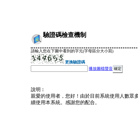
驗證碼檢查機制
請輸入您在下圖中看到的字元(字母區分大小寫)
更換驗證碼
播放圖檔聲音
說明︰
親愛的使用者，您好！由於目前系統使用人數眾
續使用本系統。感謝您的配合。