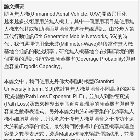
論文摘要
隨著無人機(Unmanned Aerial Vehicle, UAV)開放民用化，
越來越多技術應用於無人機上，其中一個應用項目是使用無
人機來代替或幫助地面基地台來進行無線通訊。由於步入第
五代行動通訊(5th Generation Mobile Networks, 5G)的時
代，我們選擇使用毫米波(Millimeter-Wave)頻段當作無人機
基地台通訊的載波頻率，研究無人機基地台在郊區環境的兩
個重要的通訊性能指標:涵蓋機率(Coverage Probability)與遍
歷容量(Ergodic Capacity)。
本論文中，我們使用史丹佛大學臨時模型(Stanford
University Interim, SUI)來計算無人機基地台不同高度的路徑
衰減指數(Path Loss Exponent, PLE)，並加入到路徑衰減
(Path Loss)函數來推導出更貼近真實環境的涵蓋機率與遍歷
容量之數學表達式。另外本論文由於布署密集的低功率無人
機小細胞基地台，所以考慮干擾無人機基地台之干擾功率遠
大於雜訊功率的情況。最後我們將推導出的涵蓋機率與遍歷
容量之數學表達式，透過Matlab模擬來驗證理論結果，並展