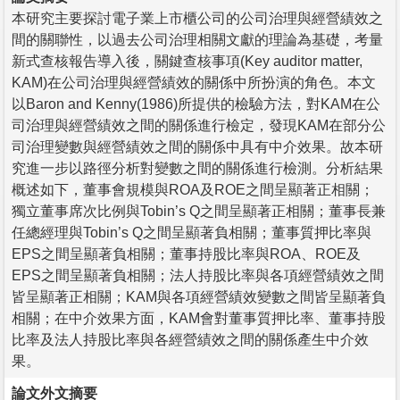
本研究主要探討電子業上市櫃公司的公司治理與經營績效之
間的關聯性，以過去公司治理相關文獻的理論為基礎，考量
新式查核報告導入後，關鍵查核事項(Key auditor matter,
KAM)在公司治理與經營績效的關係中所扮演的角色。本文
以Baron and Kenny(1986)所提供的檢驗方法，對KAM在公
司治理與經營績效之間的關係進行檢定，發現KAM在部分公
司治理變數與經營績效之間的關係中具有中介效果。故本研
究進一步以路徑分析對變數之間的關係進行檢測。分析結果
概述如下，董事會規模與ROA及ROE之間呈顯著正相關；
獨立董事席次比例與Tobin’s Q之間呈顯著正相關；董事長兼
任總經理與Tobin’s Q之間呈顯著負相關；董事質押比率與
EPS之間呈顯著負相關；董事持股比率與ROA、ROE及
EPS之間呈顯著負相關；法人持股比率與各項經營績效之間
皆呈顯著正相關；KAM與各項經營績效變數之間皆呈顯著負
相關；在中介效果方面，KAM會對董事質押比率、董事持股
比率及法人持股比率與各經營績效之間的關係產生中介效
果。
論文外文摘要