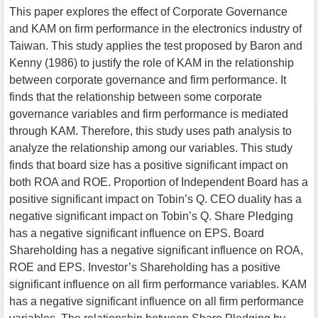
This paper explores the effect of Corporate Governance
and KAM on firm performance in the electronics industry of
Taiwan. This study applies the test proposed by Baron and
Kenny (1986) to justify the role of KAM in the relationship
between corporate governance and firm performance. It
finds that the relationship between some corporate
governance variables and firm performance is mediated
through KAM. Therefore, this study uses path analysis to
analyze the relationship among our variables. This study
finds that board size has a positive significant impact on
both ROA and ROE. Proportion of Independent Board has a
positive significant impact on Tobin’s Q. CEO duality has a
negative significant impact on Tobin’s Q. Share Pledging
has a negative significant influence on EPS. Board
Shareholding has a negative significant influence on ROA,
ROE and EPS. Investor’s Shareholding has a positive
significant influence on all firm performance variables. KAM
has a negative significant influence on all firm performance