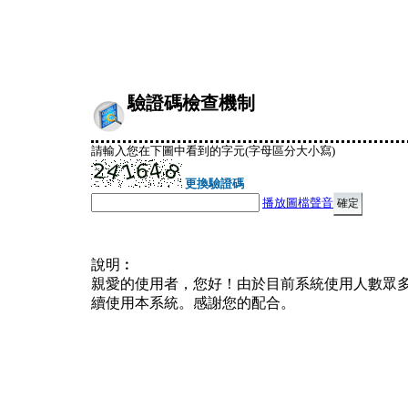
驗證碼檢查機制
請輸入您在下圖中看到的字元(字母區分大小寫)
更換驗證碼
播放圖檔聲音
說明︰
親愛的使用者，您好！由於目前系統使用人數眾
續使用本系統。感謝您的配合。