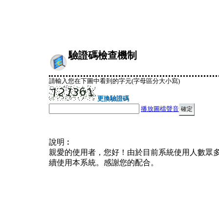
驗證碼檢查機制
請輸入您在下圖中看到的字元(字母區分大小寫)
更換驗證碼
播放圖檔聲音
說明︰
親愛的使用者，您好！由於目前系統使用人數眾
續使用本系統。感謝您的配合。