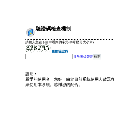
驗證碼檢查機制
請輸入您在下圖中看到的字元(字母區分大小寫)
更換驗證碼
播放圖檔聲音
說明︰
親愛的使用者，您好！由於目前系統使用人數眾
續使用本系統。感謝您的配合。