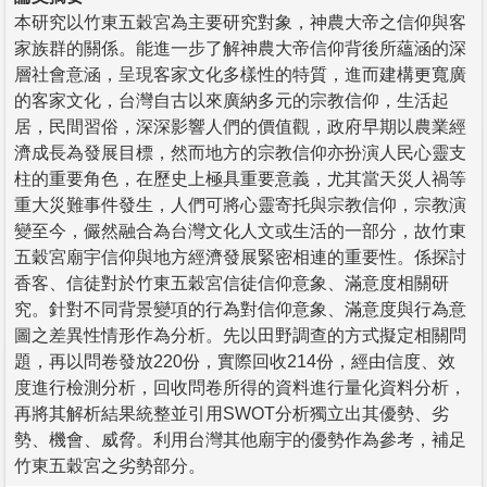
本研究以竹東五穀宮為主要研究對象，神農大帝之信仰與客
家族群的關係。能進一步了解神農大帝信仰背後所蘊涵的深
層社會意涵，呈現客家文化多樣性的特質，進而建構更寬廣
的客家文化，台灣自古以來廣納多元的宗教信仰，生活起
居，民間習俗，深深影響人們的價值觀，政府早期以農業經
濟成長為發展目標，然而地方的宗教信仰亦扮演人民心靈支
柱的重要角色，在歷史上極具重要意義，尤其當天災人禍等
重大災難事件發生，人們可將心靈寄托與宗教信仰，宗教演
變至今，儼然融合為台灣文化人文或生活的一部分，故竹東
五穀宮廟宇信仰與地方經濟發展緊密相連的重要性。係探討
香客、信徒對於竹東五穀宮信徒信仰意象、滿意度相關研
究。針對不同背景變項的行為對信仰意象、滿意度與行為意
圖之差異性情形作為分析。先以田野調查的方式擬定相關問
題，再以問卷發放220份，實際回收214份，經由信度、效
度進行檢測分析，回收問卷所得的資料進行量化資料分析，
再將其解析結果統整並引用SWOT分析獨立出其優勢、劣
勢、機會、威脅。利用台灣其他廟宇的優勢作為參考，補足
竹東五穀宮之劣勢部分。