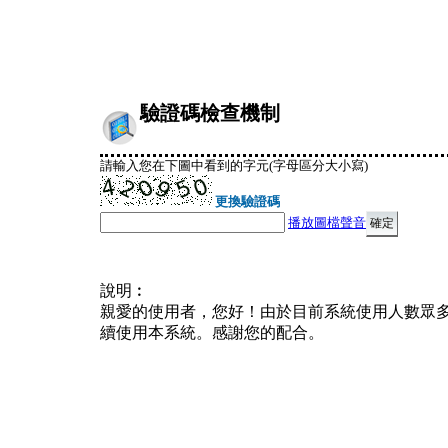
驗證碼檢查機制
請輸入您在下圖中看到的字元(字母區分大小寫)
更換驗證碼
播放圖檔聲音
說明︰
親愛的使用者，您好！由於目前系統使用人數眾
續使用本系統。感謝您的配合。