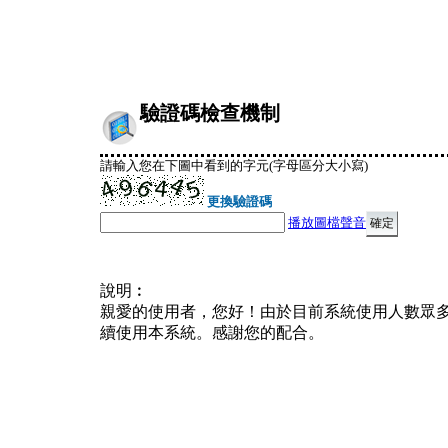
驗證碼檢查機制
請輸入您在下圖中看到的字元(字母區分大小寫)
更換驗證碼
播放圖檔聲音
說明︰
親愛的使用者，您好！由於目前系統使用人數眾
續使用本系統。感謝您的配合。