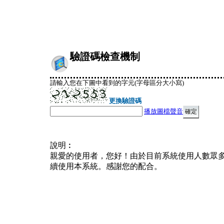
驗證碼檢查機制
請輸入您在下圖中看到的字元(字母區分大小寫)
更換驗證碼
播放圖檔聲音
說明︰
親愛的使用者，您好！由於目前系統使用人數眾
續使用本系統。感謝您的配合。